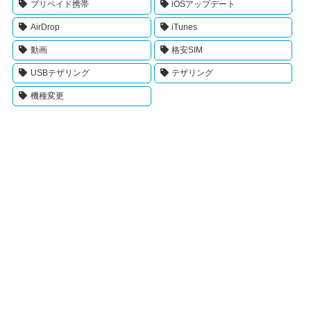
プリペイド携帯
iOSアップデート
AirDrop
iTunes
動画
格安SIM
USBテザリング
テザリング
機種変更