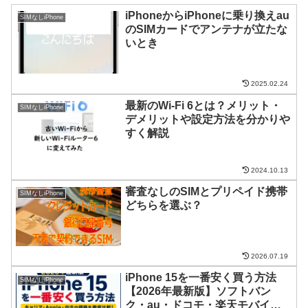
iPhoneからiPhoneに乗り換えau
SIMなしiPhone
のSIMカードでアンテナが立たな
いとき
2025.02.24
最新のWi-Fi 6とは？メリット・
SIMなしiPhone
デメリットや設定方法を分かりや
すく解説
2024.10.13
審査なしのSIMとプリペイド携帯
SIMなしiPhone
どちらを選ぶ？
2026.07.19
iPhone 15を一番安く買う方法
SIMなしiPhone
【2026年最新版】ソフトバン
ク・au・ドコモ・楽天モバイル