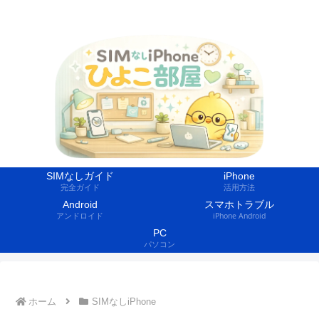
SIMなしiPhoneの活用方法を紹介するサイト
SIMなしガイド
iPhone
完全ガイド
活用方法
Android
スマホトラブル
アンドロイド
iPhone Android
PC
パソコン
ホーム
SIMなしiPhone