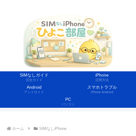
SIMなしiPhoneの活用方法を紹介するサイト
SIMなしガイド
iPhone
完全ガイド
活用方法
Android
スマホトラブル
アンドロイド
iPhone Android
PC
パソコン
ホーム
SIMなしiPhone