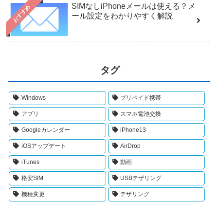
SIMなしiPhoneメールは使える？メ
おすすめ
ール設定をわかりやすく解説
タグ
Windows
プリペイド携帯
アプリ
スマホ電池交換
Googleカレンダー
iPhone13
iOSアップデート
AirDrop
iTunes
動画
格安SIM
USBテザリング
機種変更
テザリング