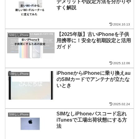
デメリットや設定方法を分かりや
すく解説
2024.10.13
【2025年版】古いiPhoneを子供
SIMなしiPhone
用携帯に！安全な初期設定と活用
ガイド
2025.12.06
iPhoneからiPhoneに乗り換えau
SIMなしiPhone
のSIMカードでアンテナが立たな
いとき
2025.02.24
SIMなしiPhoneパスコード忘れ
SIMなしiPhone
iTunesで工場出荷状態にする方
法